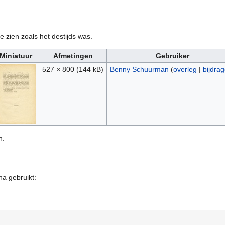
e zien zoals het destijds was.
Miniatuur
Afmetingen
Gebruiker
527 × 800
(144 kB)
Benny Schuurman
(
overleg
|
bijdra
n.
na gebruikt: