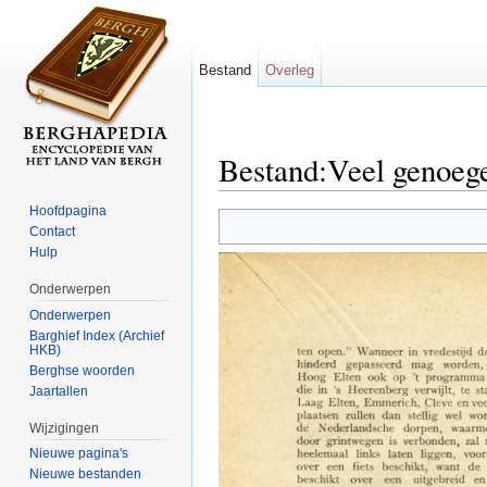
Bestand
Overleg
Bestand:Veel genoege
Ga naar:
navigatie
,
zoeken
Hoofdpagina
Contact
Hulp
Onderwerpen
Onderwerpen
Barghief Index (Archief
HKB)
Berghse woorden
Jaartallen
Wijzigingen
Nieuwe pagina's
Nieuwe bestanden