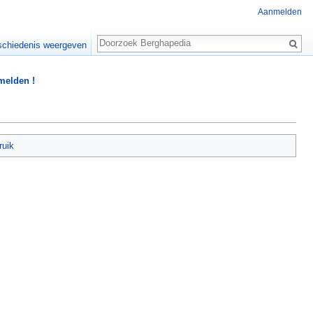
Aanmelden
Zoeken
chiedenis weergeven
 melden !
ruik