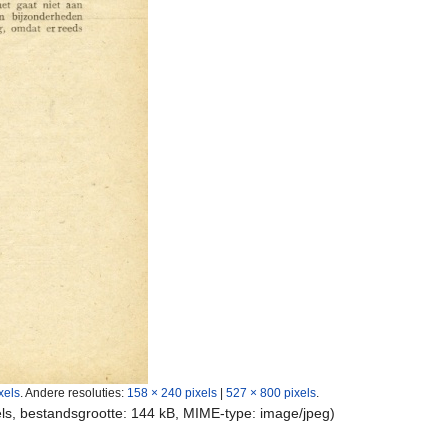
xels
.
Andere resoluties:
158 × 240 pixels
|
527 × 800 pixels
.
els, bestandsgrootte: 144 kB, MIME-type:
image/jpeg
)