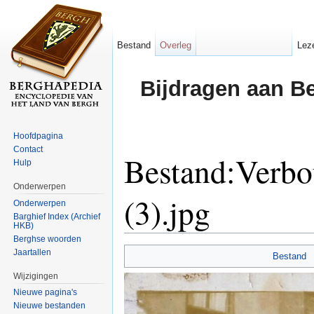
Bestand
Overleg
Lez
Bijdragen aan B
Hoofdpagina
Contact
Bestand:Verbo
Hulp
Onderwerpen
(3).jpg
Onderwerpen
Barghief Index (Archief
HKB)
Ga naar:
navigatie
,
zoeken
Berghse woorden
Jaartallen
Bestand
Wijzigingen
Nieuwe pagina's
Nieuwe bestanden