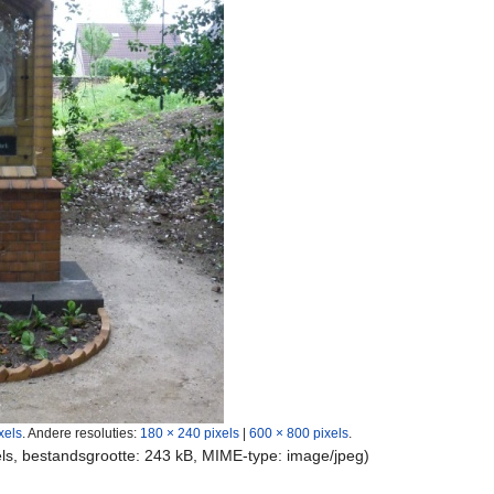
xels
.
Andere resoluties:
180 × 240 pixels
|
600 × 800 pixels
.
els, bestandsgrootte: 243 kB, MIME-type:
image/jpeg
)