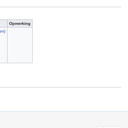
Opmerking
gen
)