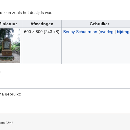
e zien zoals het destijds was.
iniatuur
Afmetingen
Gebruiker
600 × 800
(243 kB)
Benny Schuurman
(
overleg
|
bijdra
n.
na gebruikt:
3 om 22:44.