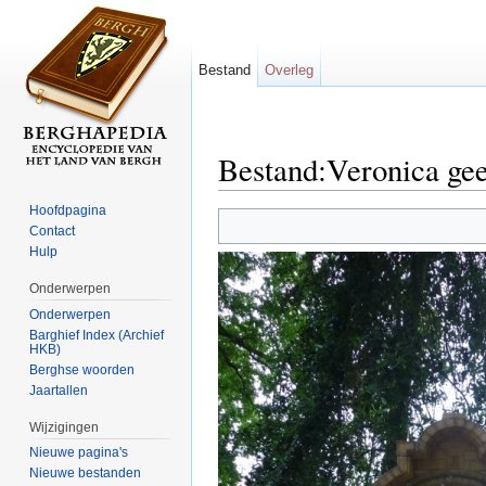
Bestand
Overleg
Bestand:Veronica gee
Ga naar:
navigatie
,
zoeken
Hoofdpagina
Contact
Hulp
Onderwerpen
Onderwerpen
Barghief Index (Archief
HKB)
Berghse woorden
Jaartallen
Wijzigingen
Nieuwe pagina's
Nieuwe bestanden