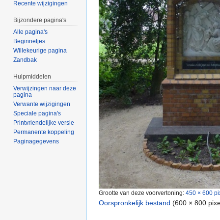
Recente wijzigingen
Bijzondere pagina's
Alle pagina's
Beginnetjes
Willekeurige pagina
Zandbak
Hulpmiddelen
Verwijzingen naar deze
pagina
Verwante wijzigingen
Speciale pagina's
Printvriendelijke versie
Permanente koppeling
Paginagegevens
Grootte van deze voorvertoning:
450 × 600 pi
Oorspronkelijk bestand
‎
(600 × 800 pix