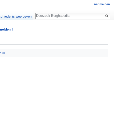
Aanmelden
Zoeken
chiedenis weergeven
 melden !
ruik