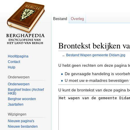
Bestand
Overleg
Brontekst bekijken 
←
Bestand:Wapen gemeente Didam.jpg
Hoofdpagina
Ga naar:
navigatie
,
zoeken
Contact
U hebt geen rechten om deze pagina t
Hulp
De gevraagde handeling is voorbe
Onderwerpen
U moet uw e-mailadres bevestigen 
Onderwerpen
Barghief Index (Archief
U kunt de brontekst van deze pagina b
HKB)
Berghse woorden
Jaartallen
Wijzigingen
Nieuwe pagina's
Nieuwe bestanden