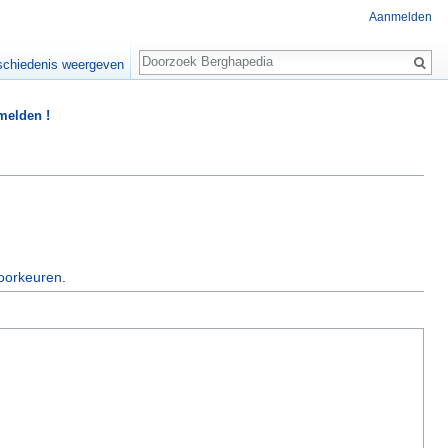
Aanmelden
Zoeken
chiedenis weergeven
 melden !
oorkeuren
.