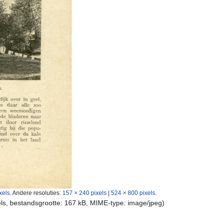
xels
.
Andere resoluties:
157 × 240 pixels
|
524 × 800 pixels
.
els, bestandsgrootte: 167 kB, MIME-type:
image/jpeg
)