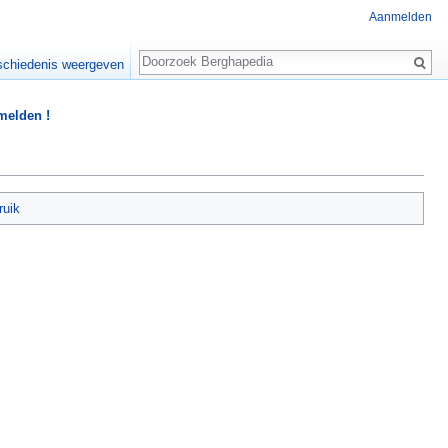
Aanmelden
Zoeken
chiedenis weergeven
 melden !
ruik