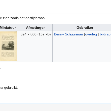
e zien zoals het destijds was.
Miniatuur
Afmetingen
Gebruiker
524 × 800
(167 kB)
Benny Schuurman
(
overleg
|
bijdra
n.
na gebruikt: