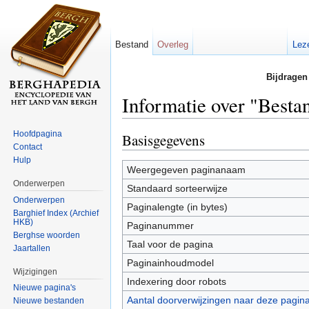
Bestand
Overleg
Lez
Bijdragen
Informatie over "Bestan
Ga naar:
navigatie
,
zoeken
Hoofdpagina
Basisgegevens
Contact
Hulp
Weergegeven paginanaam
Onderwerpen
Standaard sorteerwijze
Onderwerpen
Paginalengte (in bytes)
Barghief Index (Archief
HKB)
Paginanummer
Berghse woorden
Taal voor de pagina
Jaartallen
Paginainhoudmodel
Wijzigingen
Indexering door robots
Nieuwe pagina's
Aantal doorverwijzingen naar deze pagin
Nieuwe bestanden