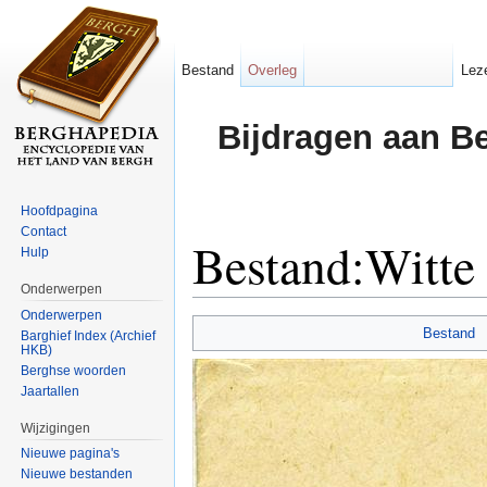
Bestand
Overleg
Lez
Bijdragen aan B
Hoofdpagina
Contact
Bestand:Witte
Hulp
Onderwerpen
Ga naar:
navigatie
,
zoeken
Onderwerpen
Bestand
Barghief Index (Archief
HKB)
Berghse woorden
Jaartallen
Wijzigingen
Nieuwe pagina's
Nieuwe bestanden