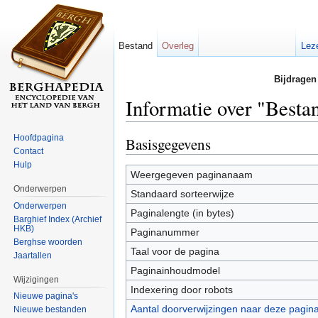
Bestand
Overleg
Lez
Bijdragen
Informatie over "Besta
Ga naar:
navigatie
,
zoeken
Hoofdpagina
Basisgegevens
Contact
Hulp
Weergegeven paginanaam
Onderwerpen
Standaard sorteerwijze
Onderwerpen
Paginalengte (in bytes)
Barghief Index (Archief
HKB)
Paginanummer
Berghse woorden
Taal voor de pagina
Jaartallen
Paginainhoudmodel
Wijzigingen
Indexering door robots
Nieuwe pagina's
Aantal doorverwijzingen naar deze pagin
Nieuwe bestanden