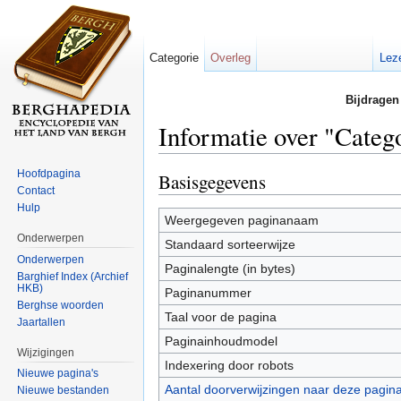
Categorie
Overleg
Lez
Bijdragen
Informatie over "Categ
Ga naar:
navigatie
,
zoeken
Hoofdpagina
Basisgegevens
Contact
Hulp
Weergegeven paginanaam
Onderwerpen
Standaard sorteerwijze
Onderwerpen
Paginalengte (in bytes)
Barghief Index (Archief
HKB)
Paginanummer
Berghse woorden
Taal voor de pagina
Jaartallen
Paginainhoudmodel
Wijzigingen
Indexering door robots
Nieuwe pagina's
Aantal doorverwijzingen naar deze pagin
Nieuwe bestanden