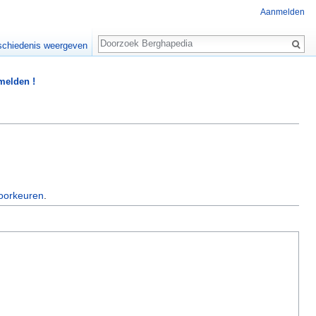
Aanmelden
Zoeken
chiedenis weergeven
 melden !
oorkeuren
.