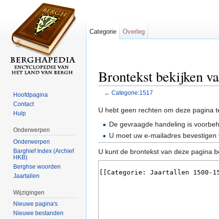
Categorie
Overleg
Brontekst bekijken v
←
Categorie:1517
Hoofdpagina
Ga naar:
navigatie
,
zoeken
Contact
U hebt geen rechten om deze pagina t
Hulp
De gevraagde handeling is voorbe
Onderwerpen
U moet uw e-mailadres bevestigen 
Onderwerpen
Barghief Index (Archief
U kunt de brontekst van deze pagina b
HKB)
Berghse woorden
Jaartallen
Wijzigingen
Nieuwe pagina's
Nieuwe bestanden