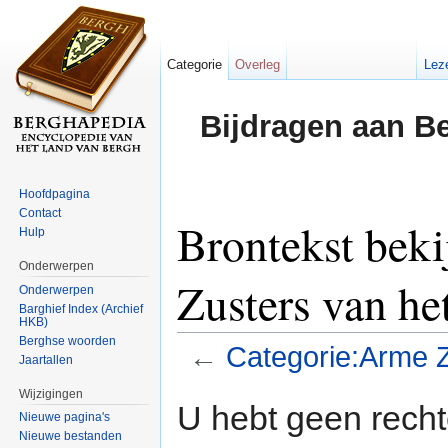
Categorie
Overleg
Lez
Bijdragen aan B
Hoofdpagina
Contact
Brontekst bek
Hulp
Onderwerpen
Zusters van he
Onderwerpen
Barghief Index (Archief
HKB)
Berghse woorden
←
Categorie:Arme Z
Jaartallen
Ga naar:
navigatie
,
zoeken
Wijzigingen
U hebt geen rech
Nieuwe pagina's
Nieuwe bestanden