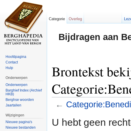
Categorie
Overleg
Lez
Bijdragen aan B
Hoofdpagina
Contact
Brontekst beki
Hulp
Onderwerpen
Categorie:Bene
Onderwerpen
Barghief Index (Archief
HKB)
Berghse woorden
←
Categorie:Benedi
Jaartallen
Ga naar:
navigatie
,
zoeken
Wijzigingen
U hebt geen rech
Nieuwe pagina's
Nieuwe bestanden