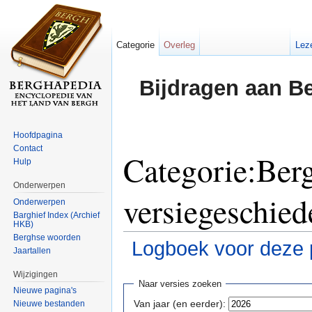
Categorie
Overleg
Lez
Bijdragen aan B
Hoofdpagina
Contact
Categorie:Ber
Hulp
Onderwerpen
versiegeschied
Onderwerpen
Barghief Index (Archief
HKB)
Berghse woorden
Logboek voor deze 
Jaartallen
Ga naar:
navigatie
,
zoeken
Wijzigingen
Naar versies zoeken
Nieuwe pagina's
Van jaar (en eerder):
Nieuwe bestanden