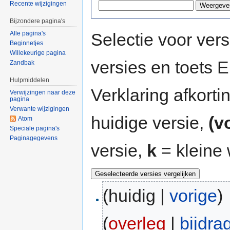
Recente wijzigingen
Bijzondere pagina's
Selectie voor vers
Alle pagina's
Beginnetjes
Willekeurige pagina
versies en toets
Zandbak
Hulpmiddelen
Verklaring afkort
Verwijzingen naar deze
pagina
Verwante wijzigingen
huidige versie,
(v
Atom
Speciale pagina's
Paginagegevens
versie,
k
= kleine 
(huidig |
vorige
)
(
overleg
|
bijdra