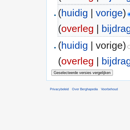
(
huidig
|
vorige
)
(
overleg
|
bijdra
(
huidig
| vorige)
(
overleg
|
bijdra
Privacybeleid
Over Berghapedia
Voorbehoud