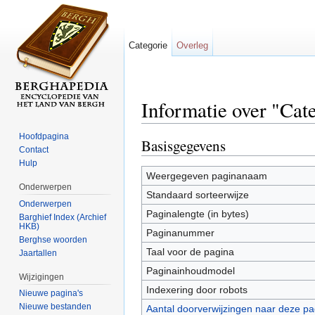
Categorie
Overleg
Informatie over "Cat
Ga naar:
navigatie
,
zoeken
Hoofdpagina
Basisgegevens
Contact
Hulp
Weergegeven paginanaam
Onderwerpen
Standaard sorteerwijze
Onderwerpen
Paginalengte (in bytes)
Barghief Index (Archief
HKB)
Paginanummer
Berghse woorden
Taal voor de pagina
Jaartallen
Paginainhoudmodel
Wijzigingen
Indexering door robots
Nieuwe pagina's
Nieuwe bestanden
Aantal doorverwijzingen naar deze pa