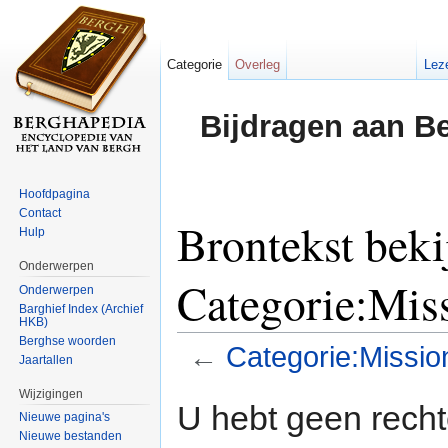
Categorie
Overleg
Lez
Bijdragen aan B
Hoofdpagina
Contact
Brontekst beki
Hulp
Onderwerpen
Categorie:Miss
Onderwerpen
Barghief Index (Archief
HKB)
Berghse woorden
←
Categorie:Mission
Jaartallen
Ga naar:
navigatie
,
zoeken
Wijzigingen
U hebt geen rech
Nieuwe pagina's
Nieuwe bestanden