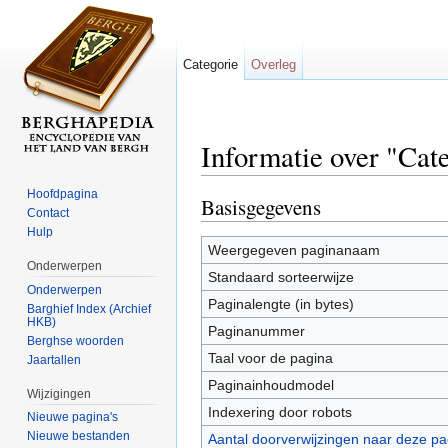
Categorie
Overleg
Informatie over "Cate
Ga naar:
navigatie
,
zoeken
Hoofdpagina
Basisgegevens
Contact
Hulp
Weergegeven paginanaam
Onderwerpen
Standaard sorteerwijze
Onderwerpen
Paginalengte (in bytes)
Barghief Index (Archief
HKB)
Paginanummer
Berghse woorden
Taal voor de pagina
Jaartallen
Paginainhoudmodel
Wijzigingen
Indexering door robots
Nieuwe pagina's
Nieuwe bestanden
Aantal doorverwijzingen naar deze pa