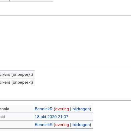
uikers (onbeperkt)
uikers (onbeperkt)
maakt
BenninkR
(
overleg
|
bijdragen
)
akt
18 okt 2020 21:07
BenninkR
(
overleg
|
bijdragen
)