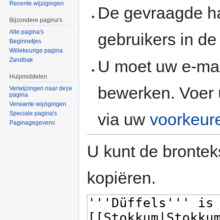
Recente wijzigingen
De gevraagde h
Bijzondere pagina's
Alle pagina's
gebruikers in d
Beginnetjes
Willekeurige pagina
Zandbak
U moet uw e-mai
Hulpmiddelen
bewerken. Voer 
Verwijzingen naar deze
pagina
Verwante wijzigingen
via uw
voorkeur
Speciale pagina's
Paginagegevens
U kunt de brontek
kopiëren.