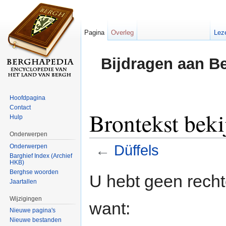
Pagina
Overleg
Lez
Bijdragen aan B
Hoofdpagina
Contact
Brontekst beki
Hulp
Onderwerpen
←
Düffels
Onderwerpen
Barghief Index (Archief
HKB)
Ga naar:
navigatie
,
zoeken
Berghse woorden
U hebt geen rech
Jaartallen
Wijzigingen
want:
Nieuwe pagina's
Nieuwe bestanden