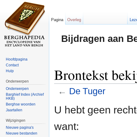
Pagina
Overleg
Lez
Bijdragen aan B
Hoofdpagina
Contact
Brontekst beki
Hulp
Onderwerpen
←
De Tuger
Onderwerpen
Barghief Index (Archief
HKB)
Ga naar:
navigatie
,
zoeken
Berghse woorden
U hebt geen rech
Jaartallen
Wijzigingen
want:
Nieuwe pagina's
Nieuwe bestanden