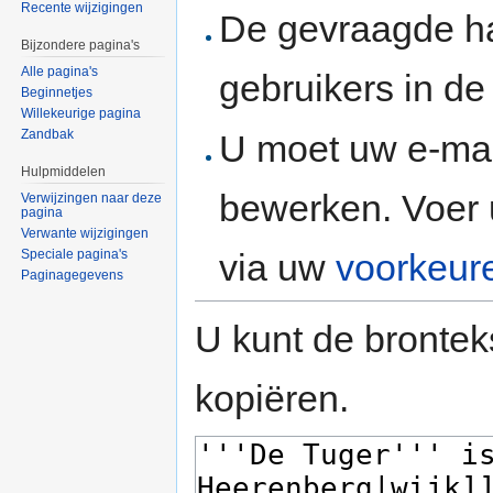
Recente wijzigingen
De gevraagde h
Bijzondere pagina's
Alle pagina's
gebruikers in d
Beginnetjes
Willekeurige pagina
Zandbak
U moet uw e-mai
Hulpmiddelen
bewerken. Voer 
Verwijzingen naar deze
pagina
Verwante wijzigingen
via uw
voorkeur
Speciale pagina's
Paginagegevens
U kunt de brontek
kopiëren.