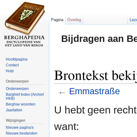
Pagina
Overleg
Lez
Bijdragen aan B
Hoofdpagina
Contact
Brontekst bek
Hulp
Onderwerpen
←
Emmastraße
Onderwerpen
Barghief Index (Archief
HKB)
Ga naar:
navigatie
,
zoeken
Berghse woorden
U hebt geen rech
Jaartallen
Wijzigingen
want:
Nieuwe pagina's
Nieuwe bestanden