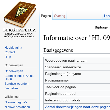
Pagina
Overleg
Lez
Bijdragen
Informatie over "HL 09
Ga naar:
navigatie
,
zoeken
Hoofdpagina
Basisgegevens
Contact
Hulp
Weergegeven paginanaam
Onderwerpen
Standaard sorteerwijze
Onderwerpen
Paginalengte (in bytes)
Barghief Index (Archief
HKB)
Paginanummer
Berghse woorden
Taal voor de pagina
Jaartallen
Paginainhoudmodel
Wijzigingen
Indexering door robots
Nieuwe pagina's
Aantal doorverwijzingen naar deze pagin
Nieuwe bestanden