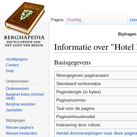
Pagina
Overleg
Lez
Bijdragen
Informatie over "Hotel
Ga naar:
navigatie
,
zoeken
Hoofdpagina
Basisgegevens
Contact
Hulp
Weergegeven paginanaam
Onderwerpen
Standaard sorteerwijze
Onderwerpen
Paginalengte (in bytes)
Barghief Index (Archief
HKB)
Paginanummer
Berghse woorden
Taal voor de pagina
Jaartallen
Paginainhoudmodel
Wijzigingen
Indexering door robots
Nieuwe pagina's
Aantal doorverwijzingen naar deze pagin
Nieuwe bestanden