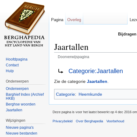
Pagina
Overleg
Lez
Bijdragen
Jaartallen
Doorverwijspagina
Hoofdpagina
Ga naar:
navigatie
,
zoeken
Contact
Doorverwijzing naar:
Categorie:Jaartallen
Hulp
Zie de categorie
Jaartallen
.
Onderwerpen
Onderwerpen
Categorie
:
Heemkunde
Barghief Index (Archief
HKB)
Berghse woorden
Jaartallen
Deze pagina is voor het laatst bewerkt op 4 dec 2016 om
Wijzigingen
Privacybeleid
Over Berghapedia
Voorbehoud
Nieuwe pagina's
Nieuwe bestanden