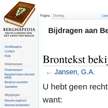
Pagina
Overleg
Lez
Bijdragen aan B
Hoofdpagina
Contact
Brontekst beki
Hulp
Onderwerpen
←
Jansen, G.A.
Onderwerpen
Barghief Index (Archief
HKB)
Ga naar:
navigatie
,
zoeken
Berghse woorden
U hebt geen rech
Jaartallen
Wijzigingen
want:
Nieuwe pagina's
Nieuwe bestanden