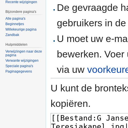
Recente wijzigingen
De gevraagde h
Bijzondere pagina's
Alle pagina's
gebruikers in d
Beginnetjes
Willekeurige pagina
Zandbak
U moet uw e-mai
Hulpmiddelen
bewerken. Voer 
Verwijzingen naar deze
pagina
Verwante wijzigingen
via uw
voorkeur
Speciale pagina's
Paginagegevens
U kunt de brontek
kopiëren.