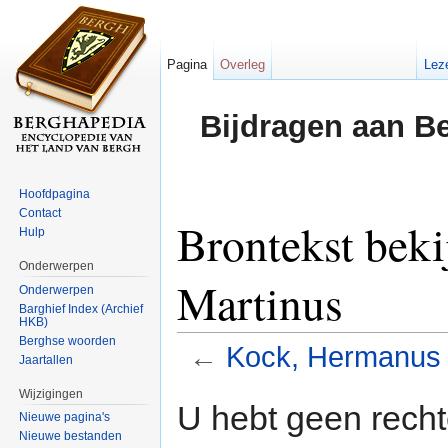
Pagina
Overleg
Lez
Bijdragen aan B
Hoofdpagina
Contact
Brontekst bek
Hulp
Onderwerpen
Martinus
Onderwerpen
Barghief Index (Archief
HKB)
Berghse woorden
←
Kock, Hermanus 
Jaartallen
Ga naar:
navigatie
,
zoeken
Wijzigingen
U hebt geen rech
Nieuwe pagina's
Nieuwe bestanden