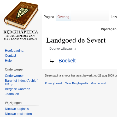
Pagina
Overleg
Lez
Bijdragen
Landgoed de Severt
Doorverwijspagina
Hoofdpagina
Ga naar:
navigatie
,
zoeken
Contact
Doorverwijzing naar:
Boekelt
Hulp
Onderwerpen
Onderwerpen
Deze pagina is voor het laatst bewerkt op 29 aug 2009 o
Barghief Index (Archief
Privacybeleid
Over Berghapedia
Voorbehoud
HKB)
Berghse woorden
Jaartallen
Wijzigingen
Nieuwe pagina's
Nieuwe bestanden