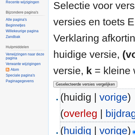
Selectie voor vers
Recente wijzigingen
Bijzondere pagina's
versies en toets
Alle pagina's
Beginnetjes
Willekeurige pagina
Verklaring afkort
Zandbak
Hulpmiddelen
huidige versie,
(v
Verwijzingen naar deze
pagina
Verwante wijzigingen
versie,
k
= kleine 
Atom
Speciale pagina's
Paginagegevens
(huidig |
vorige
)
(
overleg
|
bijdra
(
huidig
|
vorige
)