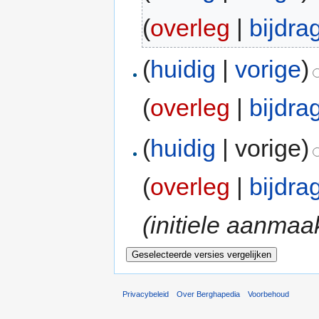
(
overleg
|
bijdra
(
huidig
|
vorige
)
(
overleg
|
bijdra
(
huidig
| vorige)
(
overleg
|
bijdra
(initiele aanmaa
Privacybeleid
Over Berghapedia
Voorbehoud