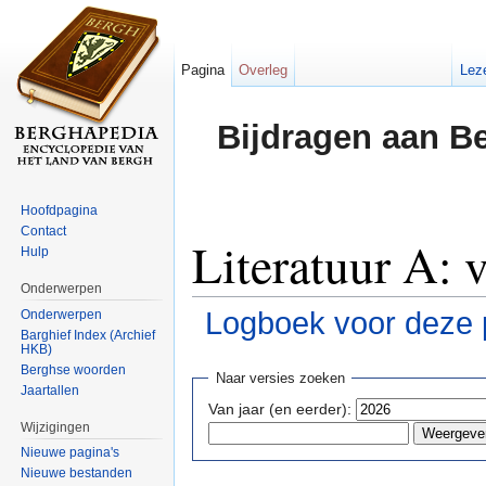
Pagina
Overleg
Lez
Bijdragen aan B
Hoofdpagina
Contact
Literatuur A: 
Hulp
Onderwerpen
Logboek voor deze 
Onderwerpen
Barghief Index (Archief
HKB)
Ga naar:
navigatie
,
zoeken
Berghse woorden
Naar versies zoeken
Jaartallen
Van jaar (en eerder):
Wijzigingen
Nieuwe pagina's
Nieuwe bestanden