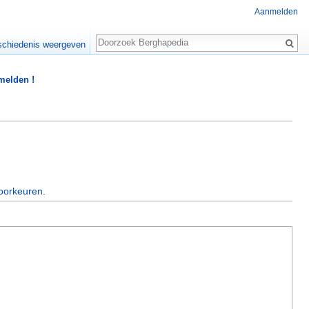
Aanmelden
Zoeken
chiedenis weergeven
 melden !
oorkeuren
.