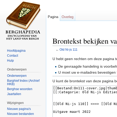
Pagina
Overleg
Brontekst bekijken v
←
Old Ni-js 111
Hoofdpagina
Ga naar:
navigatie
,
zoeken
Contact
U hebt geen rechten om deze pagina t
Hulp
De gevraagde handeling is voorbe
Onderwerpen
U moet uw e-mailadres bevestigen 
Onderwerpen
Barghief Index (Archief
U kunt de brontekst van deze pagina b
HKB)
Berghse woorden
Jaartallen
Wijzigingen
Nieuwe pagina's
Nieuwe bestanden