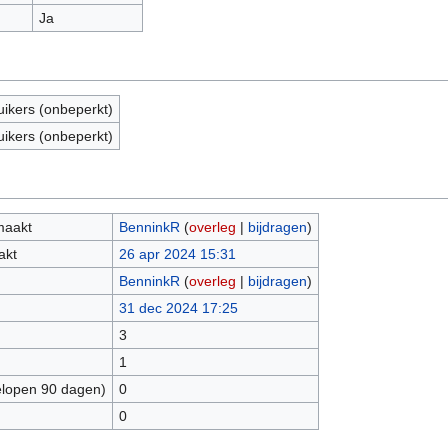
Ja
uikers (onbeperkt)
uikers (onbeperkt)
maakt
BenninkR
(
overleg
|
bijdragen
)
akt
26 apr 2024 15:31
BenninkR
(
overleg
|
bijdragen
)
31 dec 2024 17:25
3
1
elopen 90 dagen)
0
0