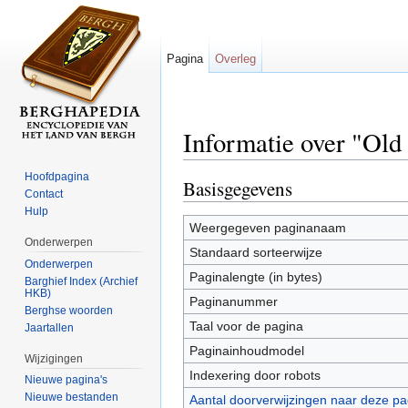
Pagina
Overleg
Informatie over "Old
Ga naar:
navigatie
,
zoeken
Hoofdpagina
Basisgegevens
Contact
Hulp
Weergegeven paginanaam
Onderwerpen
Standaard sorteerwijze
Onderwerpen
Paginalengte (in bytes)
Barghief Index (Archief
HKB)
Paginanummer
Berghse woorden
Taal voor de pagina
Jaartallen
Paginainhoudmodel
Wijzigingen
Indexering door robots
Nieuwe pagina's
Nieuwe bestanden
Aantal doorverwijzingen naar deze pa