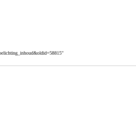
_toelichting_inhoud&oldid=58815
"
.