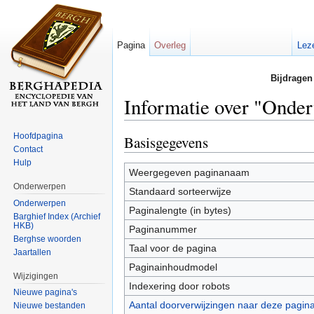
Pagina
Overleg
Lez
Bijdragen
Informatie over "Onde
Ga naar:
navigatie
,
zoeken
Hoofdpagina
Basisgegevens
Contact
Hulp
Weergegeven paginanaam
Onderwerpen
Standaard sorteerwijze
Onderwerpen
Paginalengte (in bytes)
Barghief Index (Archief
HKB)
Paginanummer
Berghse woorden
Taal voor de pagina
Jaartallen
Paginainhoudmodel
Wijzigingen
Indexering door robots
Nieuwe pagina's
Aantal doorverwijzingen naar deze pagin
Nieuwe bestanden