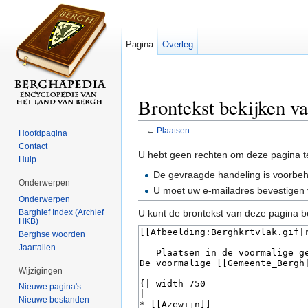
Pagina
Overleg
Brontekst bekijken va
←
Plaatsen
Hoofdpagina
Ga naar:
navigatie
,
zoeken
Contact
U hebt geen rechten om deze pagina t
Hulp
De gevraagde handeling is voorbe
Onderwerpen
U moet uw e-mailadres bevestigen 
Onderwerpen
Barghief Index (Archief
U kunt de brontekst van deze pagina b
HKB)
Berghse woorden
Jaartallen
Wijzigingen
Nieuwe pagina's
Nieuwe bestanden