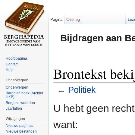
Pagina
Overleg
Lez
Bijdragen aan B
Hoofdpagina
Contact
Brontekst beki
Hulp
Onderwerpen
←
Politiek
Onderwerpen
Barghief Index (Archief
HKB)
Ga naar:
navigatie
,
zoeken
Berghse woorden
U hebt geen rech
Jaartallen
Wijzigingen
want:
Nieuwe pagina's
Nieuwe bestanden