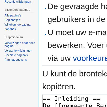
Recente wijzigingen
De gevraagde h
Bijzondere pagina's
Alle pagina's
gebruikers in d
Beginnetjes
Willekeurige pagina
Zandbak
U moet uw e-mai
Hulpmiddelen
bewerken. Voer 
Verwijzingen naar deze
pagina
Verwante wijzigingen
via uw
voorkeur
Speciale pagina's
Paginagegevens
U kunt de brontek
kopiëren.