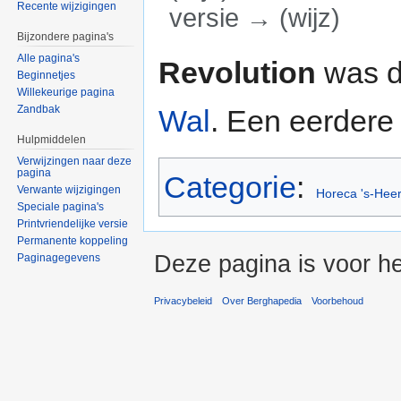
Recente wijzigingen
versie → (wijz)
Bijzondere pagina's
Ga naar:
navigatie
,
zoeken
Alle pagina's
Revolution
was d
Beginnetjes
Willekeurige pagina
Zandbak
Wal
. Een eerder
Hulpmiddelen
Verwijzingen naar deze
pagina
Categorie
:
Verwante wijzigingen
Horeca 's-Hee
Speciale pagina's
Printvriendelijke versie
Permanente koppeling
Deze pagina is voor he
Paginagegevens
Privacybeleid
Over Berghapedia
Voorbehoud