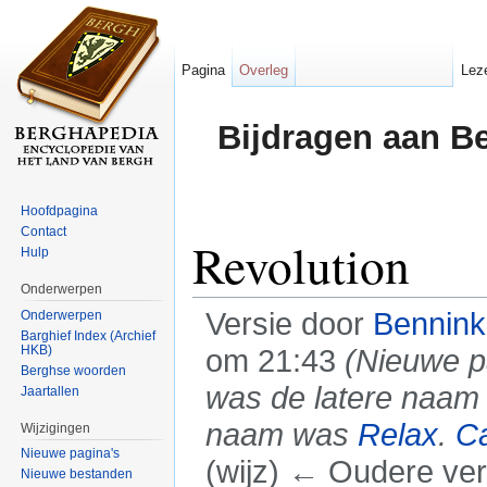
Pagina
Overleg
Lez
Bijdragen aan B
Hoofdpagina
Contact
Revolution
Hulp
Onderwerpen
Versie door
Bennin
Onderwerpen
Barghief Index (Archief
HKB)
om 21:43
(Nieuwe pa
Berghse woorden
was de latere naam
Jaartallen
naam was
Relax
.
Ca
Wijzigingen
Nieuwe pagina's
(wijz) ← Oudere vers
Nieuwe bestanden