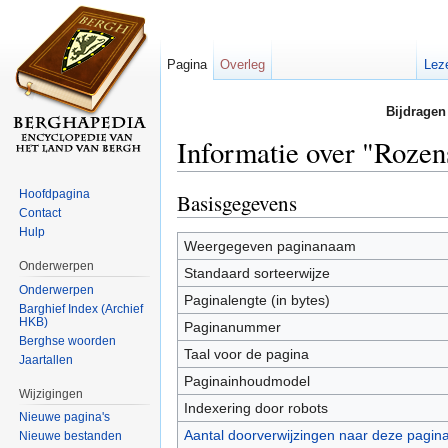
Pagina
Overleg
Lez
Bijdragen
Informatie over "Rozen
Ga naar:
navigatie
,
zoeken
Hoofdpagina
Basisgegevens
Contact
Hulp
Weergegeven paginanaam
Onderwerpen
Standaard sorteerwijze
Onderwerpen
Paginalengte (in bytes)
Barghief Index (Archief
HKB)
Paginanummer
Berghse woorden
Taal voor de pagina
Jaartallen
Paginainhoudmodel
Wijzigingen
Indexering door robots
Nieuwe pagina's
Aantal doorverwijzingen naar deze pagin
Nieuwe bestanden