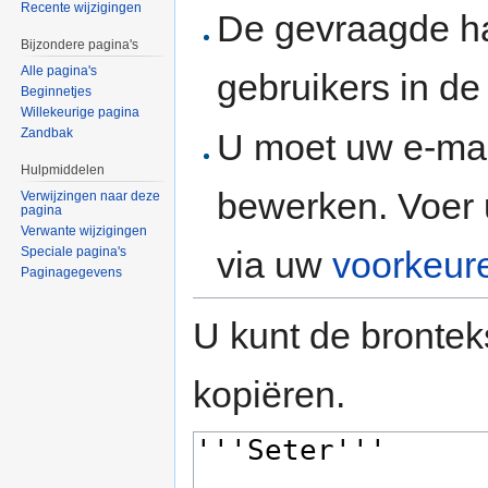
Recente wijzigingen
De gevraagde h
Bijzondere pagina's
Alle pagina's
gebruikers in d
Beginnetjes
Willekeurige pagina
Zandbak
U moet uw e-mai
Hulpmiddelen
bewerken. Voer 
Verwijzingen naar deze
pagina
Verwante wijzigingen
via uw
voorkeur
Speciale pagina's
Paginagegevens
U kunt de brontek
kopiëren.