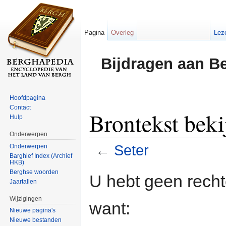
Pagina
Overleg
Lez
Bijdragen aan B
Hoofdpagina
Contact
Brontekst beki
Hulp
Onderwerpen
←
Seter
Onderwerpen
Barghief Index (Archief
HKB)
Ga naar:
navigatie
,
zoeken
Berghse woorden
U hebt geen rech
Jaartallen
Wijzigingen
want:
Nieuwe pagina's
Nieuwe bestanden