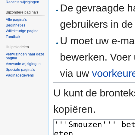
Recente wijzigingen
De gevraagde h
Bijzondere pagina's
Alle pagina's
gebruikers in d
Beginnetjes
Willekeurige pagina
Zandbak
U moet uw e-mai
Hulpmiddelen
bewerken. Voer 
Verwijzingen naar deze
pagina
Verwante wijzigingen
via uw
voorkeur
Speciale pagina's
Paginagegevens
U kunt de brontek
kopiëren.