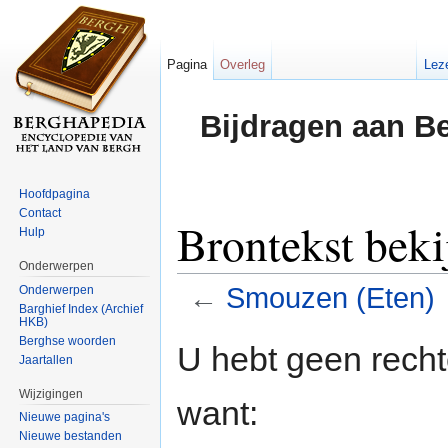
Pagina
Overleg
Lez
Bijdragen aan B
Hoofdpagina
Contact
Brontekst bek
Hulp
Onderwerpen
←
Smouzen (Eten)
Onderwerpen
Barghief Index (Archief
HKB)
Ga naar:
navigatie
,
zoeken
Berghse woorden
U hebt geen rech
Jaartallen
Wijzigingen
want:
Nieuwe pagina's
Nieuwe bestanden