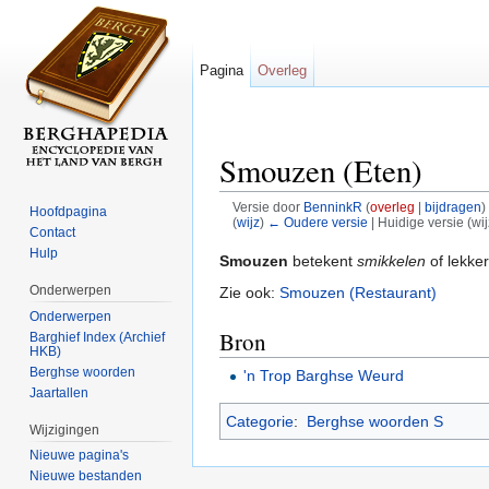
Pagina
Overleg
Smouzen (Eten)
Versie door
BenninkR
(
overleg
|
bijdragen
)
Hoofdpagina
(
wijz
)
← Oudere versie
| Huidige versie (wi
Contact
Ga naar:
navigatie
,
zoeken
Hulp
Smouzen
betekent
smikkelen
of lekker
Onderwerpen
Zie ook:
Smouzen (Restaurant)
Onderwerpen
Bron
Barghief Index (Archief
HKB)
Berghse woorden
'n Trop Barghse Weurd
Jaartallen
Categorie
:
Berghse woorden S
Wijzigingen
Nieuwe pagina's
Nieuwe bestanden