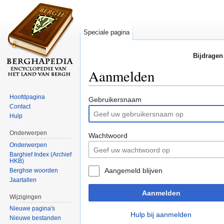
Speciale pagina
Bijdragen
Aanmelden
Ga naar:
navigatie
,
zoeken
Hoofdpagina
Gebruikersnaam
Contact
Hulp
Onderwerpen
Wachtwoord
Onderwerpen
Barghief Index (Archief
HKB)
Aangemeld blijven
Berghse woorden
Jaartallen
Aanmelden
Wijzigingen
Nieuwe pagina's
Hulp bij aanmelden
Nieuwe bestanden