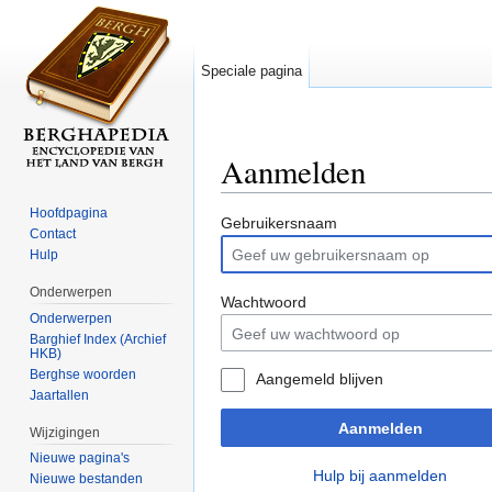
Speciale pagina
Aanmelden
Ga naar:
navigatie
,
zoeken
Hoofdpagina
Gebruikersnaam
Contact
Hulp
Onderwerpen
Wachtwoord
Onderwerpen
Barghief Index (Archief
HKB)
Berghse woorden
Aangemeld blijven
Jaartallen
Aanmelden
Wijzigingen
Nieuwe pagina's
Hulp bij aanmelden
Nieuwe bestanden