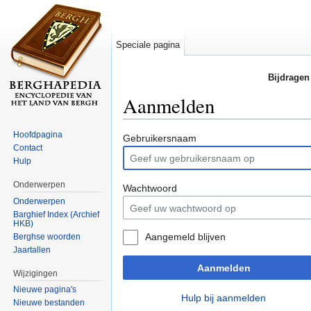
Speciale pagina
Bijdragen
Aanmelden
Ga naar:
navigatie
,
zoeken
Hoofdpagina
Gebruikersnaam
Contact
Hulp
Onderwerpen
Wachtwoord
Onderwerpen
Barghief Index (Archief
HKB)
Aangemeld blijven
Berghse woorden
Jaartallen
Aanmelden
Wijzigingen
Nieuwe pagina's
Hulp bij aanmelden
Nieuwe bestanden