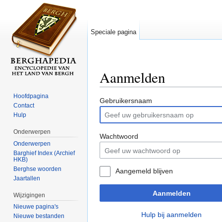
Speciale pagina
Aanmelden
Ga naar:
navigatie
,
zoeken
Hoofdpagina
Gebruikersnaam
Contact
Hulp
Onderwerpen
Wachtwoord
Onderwerpen
Barghief Index (Archief
HKB)
Berghse woorden
Aangemeld blijven
Jaartallen
Aanmelden
Wijzigingen
Nieuwe pagina's
Hulp bij aanmelden
Nieuwe bestanden