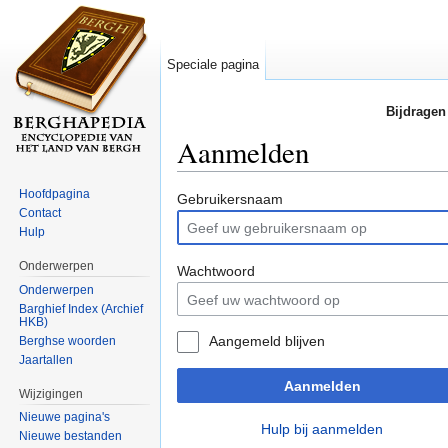
Speciale pagina
Bijdragen
Aanmelden
Ga naar:
navigatie
,
zoeken
Hoofdpagina
Gebruikersnaam
Contact
Hulp
Onderwerpen
Wachtwoord
Onderwerpen
Barghief Index (Archief
HKB)
Aangemeld blijven
Berghse woorden
Jaartallen
Aanmelden
Wijzigingen
Nieuwe pagina's
Hulp bij aanmelden
Nieuwe bestanden