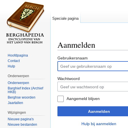
Speciale pagina
Aanmelden
Ga naar:
navigatie
,
zoeken
Hoofdpagina
Gebruikersnaam
Contact
Hulp
Onderwerpen
Wachtwoord
Onderwerpen
Barghief Index (Archief
HKB)
Berghse woorden
Aangemeld blijven
Jaartallen
Aanmelden
Wijzigingen
Nieuwe pagina's
Hulp bij aanmelden
Nieuwe bestanden