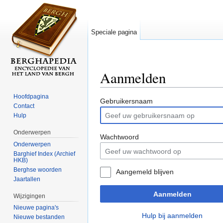
Speciale pagina
Aanmelden
Ga naar:
navigatie
,
zoeken
Hoofdpagina
Gebruikersnaam
Contact
Hulp
Onderwerpen
Wachtwoord
Onderwerpen
Barghief Index (Archief
HKB)
Berghse woorden
Aangemeld blijven
Jaartallen
Aanmelden
Wijzigingen
Nieuwe pagina's
Hulp bij aanmelden
Nieuwe bestanden