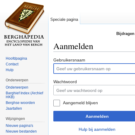
Speciale pagina
Bijdragen
Aanmelden
Ga naar:
navigatie
,
zoeken
Hoofdpagina
Gebruikersnaam
Contact
Hulp
Onderwerpen
Wachtwoord
Onderwerpen
Barghief Index (Archief
HKB)
Aangemeld blijven
Berghse woorden
Jaartallen
Aanmelden
Wijzigingen
Nieuwe pagina's
Hulp bij aanmelden
Nieuwe bestanden