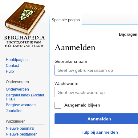
Speciale pagina
Bijdragen
Aanmelden
Ga naar:
navigatie
,
zoeken
Hoofdpagina
Gebruikersnaam
Contact
Hulp
Onderwerpen
Wachtwoord
Onderwerpen
Barghief Index (Archief
HKB)
Aangemeld blijven
Berghse woorden
Jaartallen
Aanmelden
Wijzigingen
Nieuwe pagina's
Hulp bij aanmelden
Nieuwe bestanden