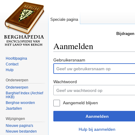
Speciale pagina
Bijdragen
Aanmelden
Ga naar:
navigatie
,
zoeken
Hoofdpagina
Gebruikersnaam
Contact
Hulp
Onderwerpen
Wachtwoord
Onderwerpen
Barghief Index (Archief
HKB)
Aangemeld blijven
Berghse woorden
Jaartallen
Aanmelden
Wijzigingen
Nieuwe pagina's
Hulp bij aanmelden
Nieuwe bestanden