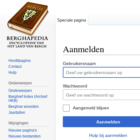
Speciale pagina
Aanmelden
Ga naar:
navigatie
,
zoeken
Hoofdpagina
Gebruikersnaam
Contact
Hulp
Onderwerpen
Wachtwoord
Onderwerpen
Barghief Index (Archief
HKB)
Berghse woorden
Aangemeld blijven
Jaartallen
Aanmelden
Wijzigingen
Nieuwe pagina's
Hulp bij aanmelden
Nieuwe bestanden