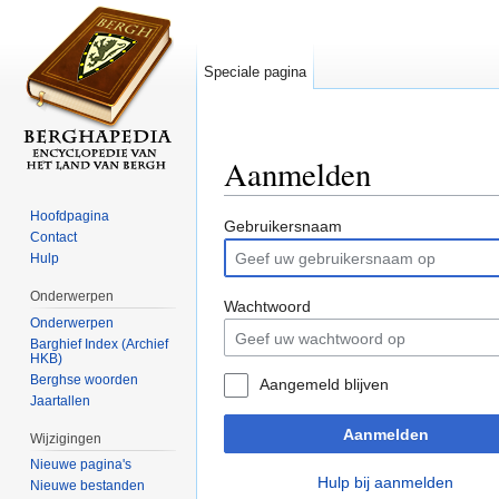
Speciale pagina
Aanmelden
Ga naar:
navigatie
,
zoeken
Hoofdpagina
Gebruikersnaam
Contact
Hulp
Onderwerpen
Wachtwoord
Onderwerpen
Barghief Index (Archief
HKB)
Berghse woorden
Aangemeld blijven
Jaartallen
Aanmelden
Wijzigingen
Nieuwe pagina's
Hulp bij aanmelden
Nieuwe bestanden