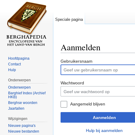
Speciale pagina
Aanmelden
Ga naar:
navigatie
,
zoeken
Hoofdpagina
Gebruikersnaam
Contact
Hulp
Onderwerpen
Wachtwoord
Onderwerpen
Barghief Index (Archief
HKB)
Berghse woorden
Aangemeld blijven
Jaartallen
Aanmelden
Wijzigingen
Nieuwe pagina's
Hulp bij aanmelden
Nieuwe bestanden